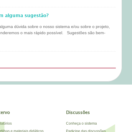
em alguma sugestão?
alguma dúvida sobre o nosso sistema e/ou sobre o projeto,
onderemos o mais rápido possível. Sugestões são bem-
cervo
Discussões
latórios
Conheça o sistema
tilhas e materiais didáticos
Participe das discussões