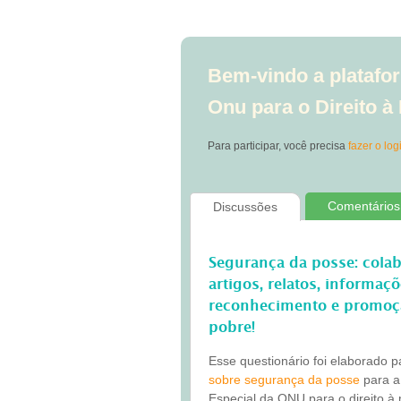
Bem-vindo a platafor
Onu para o Direito 
Para participar, você precisa
fazer o log
Comentários
Discussões
Segurança da posse: cola
artigos, relatos, informaç
reconhecimento e promoç
pobre!
Esse questionário foi elaborado 
sobre segurança da posse
para a
Especial da ONU para o direito à