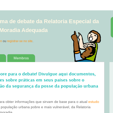
ma de debate da Relatoria Especial da
à Moradia Adequada
in
ou
registrar-se no site
.
Membros
bore para o debate! Divulgue aqui documentos,
ões sobre práticas em seus países sobre o
ão da segurança da posse da população urbana
para obter informações que sirvam de base para o atual
estudo
 população urbana pobre e mais vulnerável, da Relatoria
 moradia.