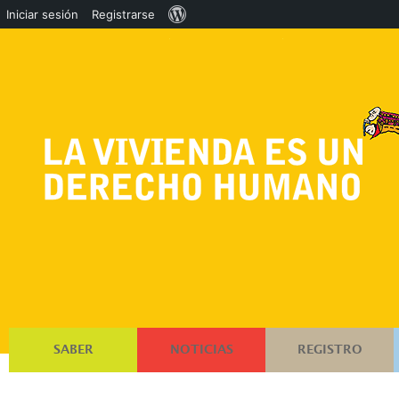
Acerca
Iniciar sesión
Registrarse
de
WordPress
SABER
NOTICIAS
REGISTRO