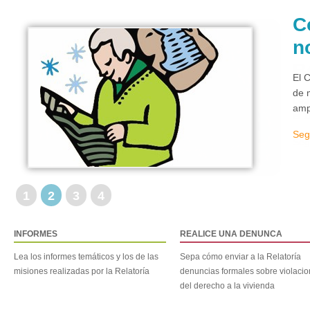
C
n
El 
de 
amp
Seg
1
2
3
4
INFORMES
REALICE UNA DENUNCA
Lea los informes temáticos y los de las
Sepa cómo enviar a la Relatoría
misiones realizadas por la Relatoría
denuncias formales sobre violaci
del derecho a la vivienda