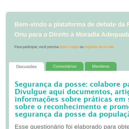
Bem-vindo a plataforma de debate da R
Onu para o Direito à Moradia Adequad
Para participar, você precisa
fazer o login
ou
registrar-se no site
.
Comentários
Membros
Discussões
Segurança da posse: colabore p
Divulgue aqui documentos, artig
informações sobre práticas em 
sobre o reconhecimento e prom
segurança da posse da populaç
Esse questionário foi elaborado para obt