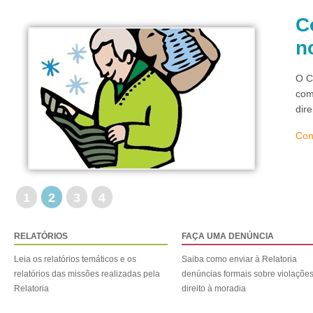
C
n
O C
com
dir
Con
1
2
3
4
RELATÓRIOS
FAÇA UMA DENÚNCIA
Leia os relatórios temáticos e os
Saiba como enviar à Relatoria
relatórios das missões realizadas pela
denúncias formais sobre violaçõe
Relatoria
direito à moradia