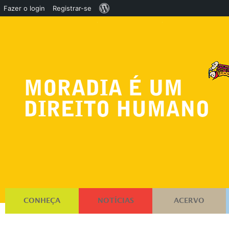
Sobre
Fazer o login
Registrar-se
o
WordPress
CONHEÇA
NOTÍCIAS
ACERVO