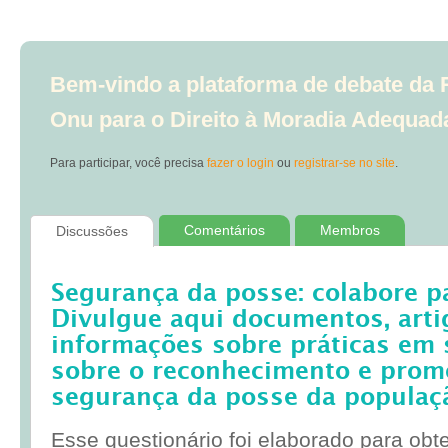
Bem-vindo a plataforma de debate da R
Onu para o Direito à Moradia Adequad
Para participar, você precisa
fazer o login
ou
registrar-se no site
.
Comentários
Membros
Discussões
Segurança da posse: colabore p
Divulgue aqui documentos, artig
informações sobre práticas em 
sobre o reconhecimento e prom
segurança da posse da populaç
Esse questionário foi elaborado para obt