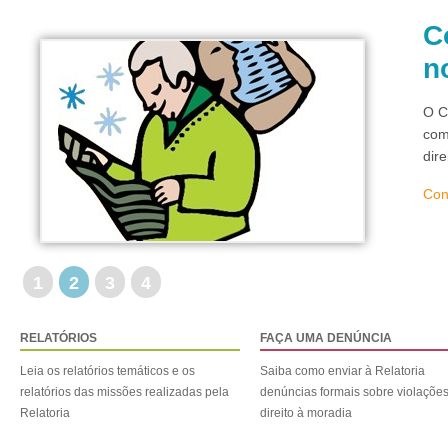
C
n
O C
com
dir
Con
1
2
3
4
RELATÓRIOS
FAÇA UMA DENÚNCIA
Leia os relatórios temáticos e os
Saiba como enviar à Relatoria
relatórios das missões realizadas pela
denúncias formais sobre violaçõe
Relatoria
direito à moradia