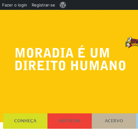
Sobre
Fazer o login
Registrar-se
o
WordPress
CONHEÇA
NOTÍCIAS
ACERVO