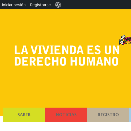
Acerca
Iniciar sesión
Registrarse
de
WordPress
SABER
NOTICIAS
REGISTRO