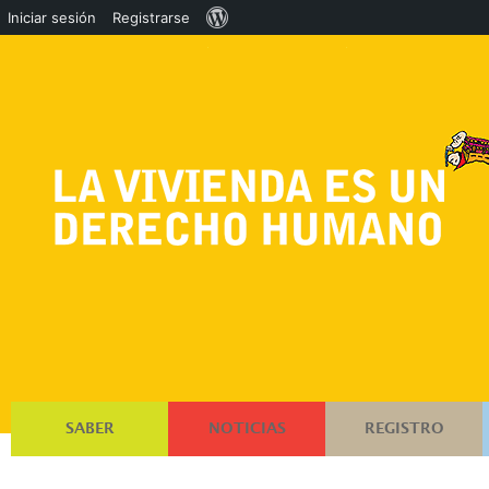
Acerca
Iniciar sesión
Registrarse
de
WordPress
SABER
NOTICIAS
REGISTRO