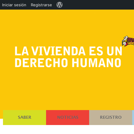
Acerca
Iniciar sesión
Registrarse
de
WordPress
SABER
NOTICIAS
REGISTRO