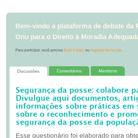
Bem-vindo a plataforma de debate da R
Onu para o Direito à Moradia Adequad
Para participar, você precisa
fazer o login
ou
registrar-se no site
.
Comentários
Membros
Discussões
Segurança da posse: colabore p
Divulgue aqui documentos, artig
informações sobre práticas em 
sobre o reconhecimento e prom
segurança da posse da populaç
Esse questionário foi elaborado para obt