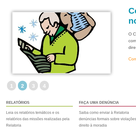
C
n
O C
com
dir
Con
1
2
3
4
RELATÓRIOS
FAÇA UMA DENÚNCIA
Leia os relatórios temáticos e os
Saiba como enviar à Relatoria
relatórios das missões realizadas pela
denúncias formais sobre violaçõe
Relatoria
direito à moradia