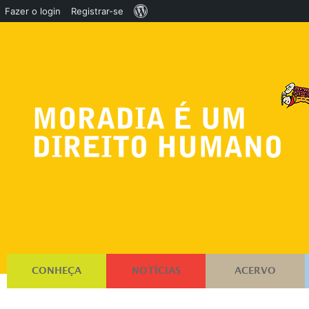
Sobre
Fazer o login
Registrar-se
o
WordPress
CONHEÇA
NOTÍCIAS
ACERVO