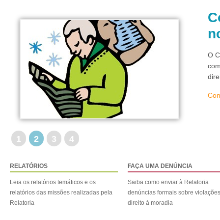
C
n
O C
com
dir
Con
1
2
3
4
RELATÓRIOS
FAÇA UMA DENÚNCIA
Leia os relatórios temáticos e os
Saiba como enviar à Relatoria
relatórios das missões realizadas pela
denúncias formais sobre violaçõe
Relatoria
direito à moradia