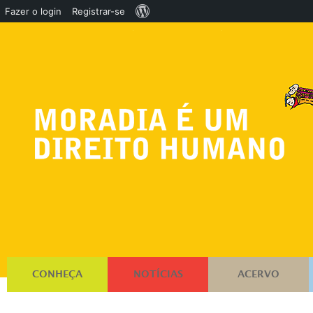
Sobre
Fazer o login
Registrar-se
o
WordPress
CONHEÇA
NOTÍCIAS
ACERVO