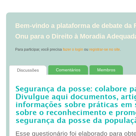
Bem-vindo a plataforma de debate da R
Onu para o Direito à Moradia Adequad
Para participar, você precisa
fazer o login
ou
registrar-se no site
.
Comentários
Membros
Discussões
Segurança da posse: colabore p
Divulgue aqui documentos, artig
informações sobre práticas em 
sobre o reconhecimento e prom
segurança da posse da populaç
Esse questionário foi elaborado para obt