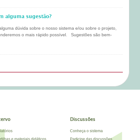
em alguma sugestão?
alguma dúvida sobre o nosso sistema e/ou sobre o projeto,
onderemos o mais rápido possível. Sugestões são bem-
cervo
Discussões
latórios
Conheça o sistema
tilhas e materiais didáticos
Participe das discussões