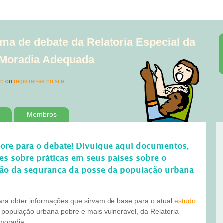
ma de debate da Relatoria Especial da
à Moradia Adequada
in
ou
registrar-se no site
.
Membros
bore para o debate! Divulgue aqui documentos,
ões sobre práticas em seus países sobre o
ão da segurança da posse da população urbana
para obter informações que sirvam de base para o atual
estudo
 população urbana pobre e mais vulnerável, da Relatoria
 moradia.