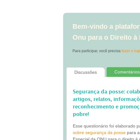
Bem-vindo a platafor
Onu para o Direito 
Para participar, você precisa
fazer o log
Comentários
Discussões
Segurança da posse: cola
artigos, relatos, informaç
reconhecimento e promoç
pobre!
Esse questionário foi elaborado 
sobre segurança da posse
para a
Especial da ONU para o direito à