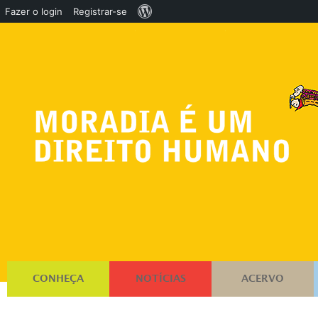
Sobre
Fazer o login
Registrar-se
o
WordPress
CONHEÇA
NOTÍCIAS
ACERVO