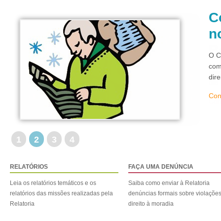
C
n
O C
com
dir
Con
1
2
3
4
RELATÓRIOS
FAÇA UMA DENÚNCIA
Leia os relatórios temáticos e os
Saiba como enviar à Relatoria
relatórios das missões realizadas pela
denúncias formais sobre violaçõe
Relatoria
direito à moradia