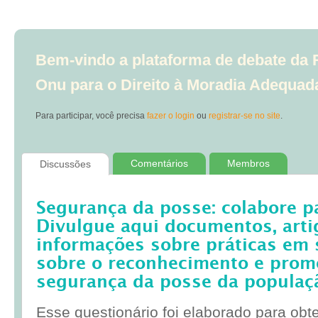
Bem-vindo a plataforma de debate da R
Onu para o Direito à Moradia Adequad
Para participar, você precisa
fazer o login
ou
registrar-se no site
.
Comentários
Membros
Discussões
Segurança da posse: colabore p
Divulgue aqui documentos, artig
informações sobre práticas em 
sobre o reconhecimento e prom
segurança da posse da populaç
Esse questionário foi elaborado para obt