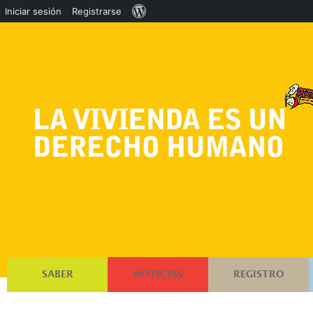
Acerca
Iniciar sesión
Registrarse
de
WordPress
SABER
NOTICIAS
REGISTRO