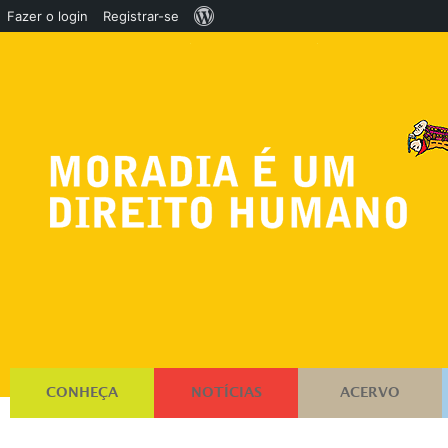
Sobre
Fazer o login
Registrar-se
o
WordPress
CONHEÇA
NOTÍCIAS
ACERVO