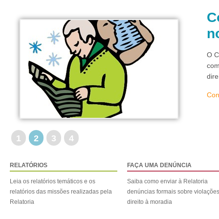
C
n
O C
com
dir
Con
1
2
3
4
RELATÓRIOS
FAÇA UMA DENÚNCIA
Leia os relatórios temáticos e os
Saiba como enviar à Relatoria
relatórios das missões realizadas pela
denúncias formais sobre violaçõe
Relatoria
direito à moradia