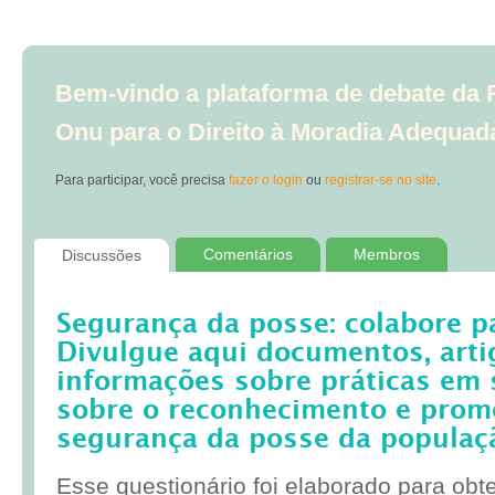
Bem-vindo a plataforma de debate da R
Onu para o Direito à Moradia Adequad
Para participar, você precisa
fazer o login
ou
registrar-se no site
.
Comentários
Membros
Discussões
Segurança da posse: colabore p
Divulgue aqui documentos, artig
informações sobre práticas em 
sobre o reconhecimento e prom
segurança da posse da populaç
Esse questionário foi elaborado para obt