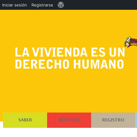
Acerca
Iniciar sesión
Registrarse
de
WordPress
SABER
NOTICIAS
REGISTRO