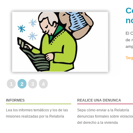
C
n
El 
de 
amp
Seg
1
2
3
4
INFORMES
REALICE UNA DENUNCA
Lea los informes temáticos y los de las
Sepa cómo enviar a la Relatoría
misiones realizadas por la Relatoría
denuncias formales sobre violaci
del derecho a la vivienda