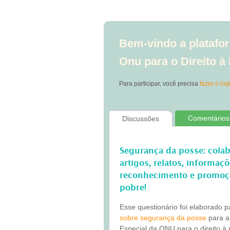
Bem-vindo a platafor
Onu para o Direito 
Para participar, você precisa
fazer o log
Comentários
Discussões
Segurança da posse: cola
artigos, relatos, informaç
reconhecimento e promoç
pobre!
Esse questionário foi elaborado 
sobre segurança da posse
para a
Especial da ONU para o direito à