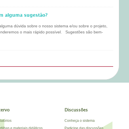
em alguma sugestão?
alguma dúvida sobre o nosso sistema e/ou sobre o projeto,
onderemos o mais rápido possível. Sugestões são bem-
cervo
Discussões
latórios
Conheça o sistema
tilhas e materiais didáticos
Participe das discussões