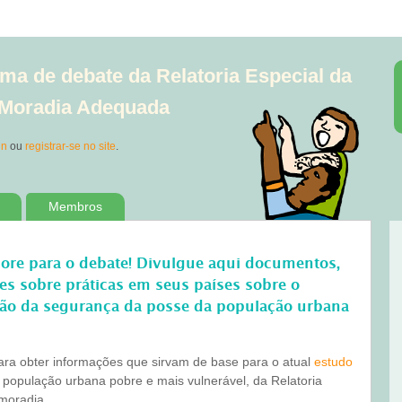
ma de debate da Relatoria Especial da
à Moradia Adequada
in
ou
registrar-se no site
.
Membros
bore para o debate! Divulgue aqui documentos,
ões sobre práticas em seus países sobre o
ão da segurança da posse da população urbana
para obter informações que sirvam de base para o atual
estudo
 população urbana pobre e mais vulnerável, da Relatoria
 moradia.