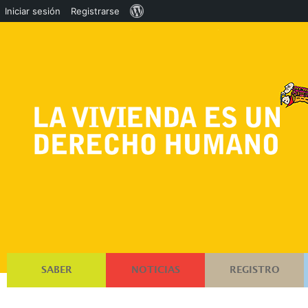
Acerca
Iniciar sesión
Registrarse
de
WordPress
SABER
NOTICIAS
REGISTRO