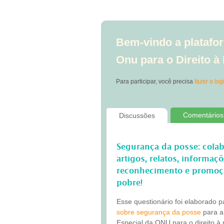
Bem-vindo a platafor
Onu para o Direito 
Para participar, você precisa
fazer o log
Comentários
Discussões
Segurança da posse: cola
artigos, relatos, informaç
reconhecimento e promoç
pobre!
Esse questionário foi elaborado 
sobre segurança da posse
para a
Especial da ONU para o direito à