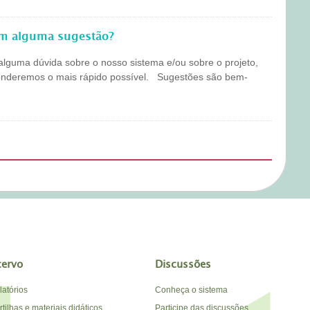
em alguma sugestão?
alguma dúvida sobre o nosso sistema e/ou sobre o projeto,
onderemos o mais rápido possível. Sugestões são bem-
cervo
Discussões
latórios
Conheça o sistema
tilhas e materiais didáticos
Participe das discussões