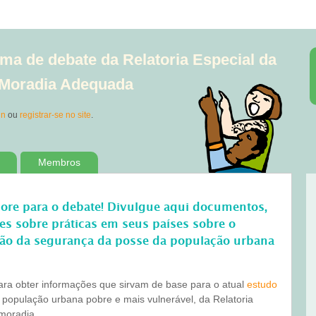
ma de debate da Relatoria Especial da
à Moradia Adequada
in
ou
registrar-se no site
.
Membros
bore para o debate! Divulgue aqui documentos,
ões sobre práticas em seus países sobre o
ão da segurança da posse da população urbana
para obter informações que sirvam de base para o atual
estudo
 população urbana pobre e mais vulnerável, da Relatoria
 moradia.