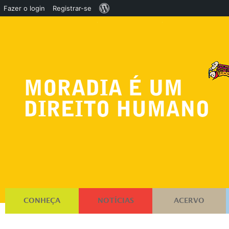
Sobre
Fazer o login
Registrar-se
o
WordPress
CONHEÇA
NOTÍCIAS
ACERVO