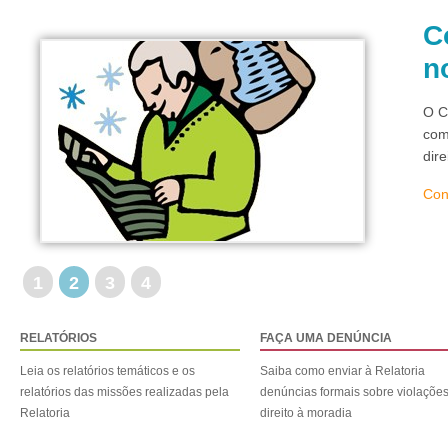
C
n
O C
com
dir
Con
1
2
3
4
RELATÓRIOS
FAÇA UMA DENÚNCIA
Leia os relatórios temáticos e os
Saiba como enviar à Relatoria
relatórios das missões realizadas pela
denúncias formais sobre violaçõe
Relatoria
direito à moradia