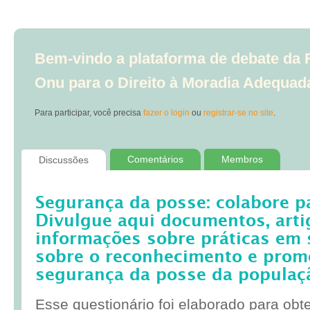
Bem-vindo a plataforma de debate da R
Onu para o Direito à Moradia Adequad
Para participar, você precisa
fazer o login
ou
registrar-se no site
.
Comentários
Membros
Discussões
Segurança da posse: colabore p
Divulgue aqui documentos, artig
informações sobre práticas em 
sobre o reconhecimento e prom
segurança da posse da populaç
Esse questionário foi elaborado para obt