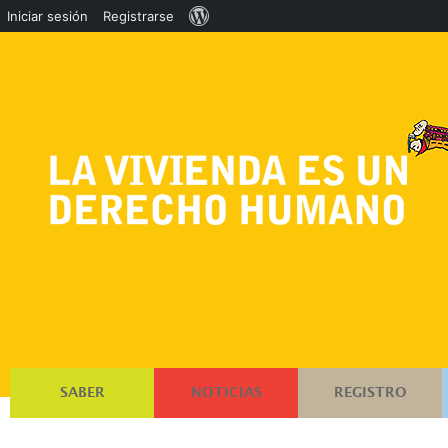
Acerca
Iniciar sesión
Registrarse
de
WordPress
SABER
NOTICIAS
REGISTRO