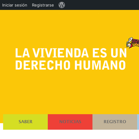
Acerca
Iniciar sesión
Registrarse
de
WordPress
SABER
NOTICIAS
REGISTRO