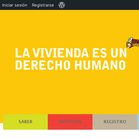
Acerca
Iniciar sesión
Registrarse
de
WordPress
SABER
NOTICIAS
REGISTRO