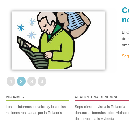
C
n
El 
de 
amp
Seg
1
2
3
4
INFORMES
REALICE UNA DENUNCA
Lea los informes temáticos y los de las
Sepa cómo enviar a la Relatoría
misiones realizadas por la Relatoría
denuncias formales sobre violaci
del derecho a la vivienda