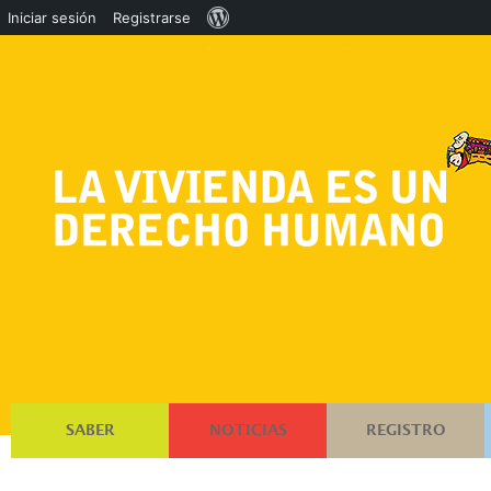
Acerca
Iniciar sesión
Registrarse
de
WordPress
SABER
NOTICIAS
REGISTRO