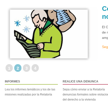
C
n
El 
de 
amp
Seg
1
2
3
4
INFORMES
REALICE UNA DENUNCA
Lea los informes temáticos y los de las
Sepa cómo enviar a la Relatoría
misiones realizadas por la Relatoría
denuncias formales sobre violaci
del derecho a la vivienda