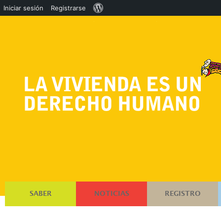
Acerca
Iniciar sesión
Registrarse
de
WordPress
SABER
NOTICIAS
REGISTRO