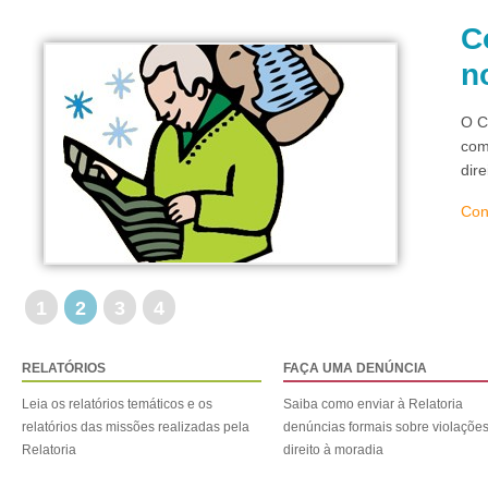
C
n
O C
com
dir
Con
1
2
3
4
RELATÓRIOS
FAÇA UMA DENÚNCIA
Leia os relatórios temáticos e os
Saiba como enviar à Relatoria
relatórios das missões realizadas pela
denúncias formais sobre violaçõe
Relatoria
direito à moradia