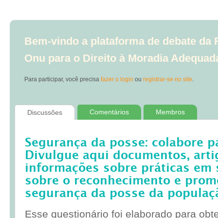
Bem-vindo a plataforma de debate da R
Onu para o Direito à Moradia Adequad
Para participar, você precisa
fazer o login
ou
registrar-se no site
.
Comentários
Membros
Discussões
Segurança da posse: colabore p
Divulgue aqui documentos, artig
informações sobre práticas em 
sobre o reconhecimento e prom
segurança da posse da populaç
Esse questionário foi elaborado para obt