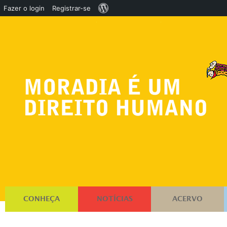
Sobre
Fazer o login
Registrar-se
o
WordPress
CONHEÇA
NOTÍCIAS
ACERVO