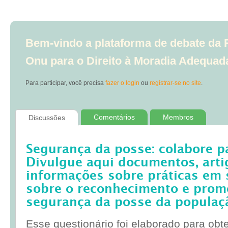
Bem-vindo a plataforma de debate da R
Onu para o Direito à Moradia Adequad
Para participar, você precisa
fazer o login
ou
registrar-se no site
.
Comentários
Membros
Discussões
Segurança da posse: colabore p
Divulgue aqui documentos, artig
informações sobre práticas em 
sobre o reconhecimento e prom
segurança da posse da populaç
Esse questionário foi elaborado para obt