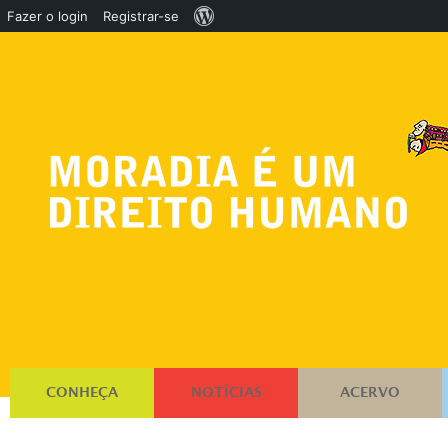
Sobre
Fazer o login
Registrar-se
o
WordPress
CONHEÇA
NOTÍCIAS
ACERVO