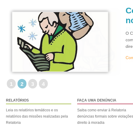
C
n
O C
com
dir
Con
1
2
3
4
RELATÓRIOS
FAÇA UMA DENÚNCIA
Leia os relatórios temáticos e os
Saiba como enviar à Relatoria
relatórios das missões realizadas pela
denúncias formais sobre violaçõe
Relatoria
direito à moradia