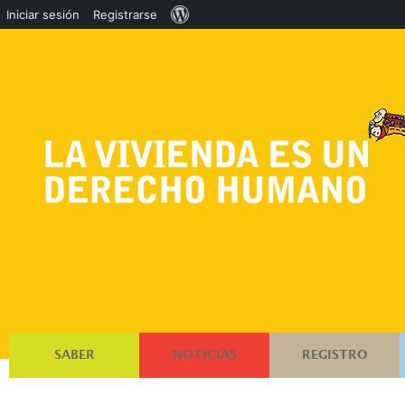
Acerca
Iniciar sesión
Registrarse
de
WordPress
SABER
NOTICIAS
REGISTRO