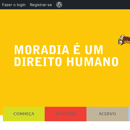
Sobre
Fazer o login
Registrar-se
o
WordPress
CONHEÇA
NOTÍCIAS
ACERVO