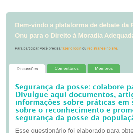
Bem-vindo a plataforma de debate da R
Onu para o Direito à Moradia Adequad
Para participar, você precisa
fazer o login
ou
registrar-se no site
.
Comentários
Membros
Discussões
Segurança da posse: colabore p
Divulgue aqui documentos, artig
informações sobre práticas em 
sobre o reconhecimento e prom
segurança da posse da populaç
Esse questionário foi elaborado para obt