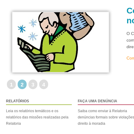
C
n
O C
com
dir
Con
1
2
3
4
RELATÓRIOS
FAÇA UMA DENÚNCIA
Leia os relatórios temáticos e os
Saiba como enviar à Relatoria
relatórios das missões realizadas pela
denúncias formais sobre violaçõe
Relatoria
direito à moradia