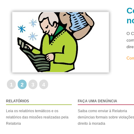
C
n
O C
com
dir
Con
1
2
3
4
RELATÓRIOS
FAÇA UMA DENÚNCIA
Leia os relatórios temáticos e os
Saiba como enviar à Relatoria
relatórios das missões realizadas pela
denúncias formais sobre violaçõe
Relatoria
direito à moradia