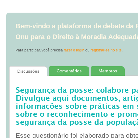
Bem-vindo a plataforma de debate da R
Onu para o Direito à Moradia Adequad
Para participar, você precisa
fazer o login
ou
registrar-se no site
.
Comentários
Membros
Discussões
Segurança da posse: colabore p
Divulgue aqui documentos, artig
informações sobre práticas em 
sobre o reconhecimento e prom
segurança da posse da populaç
Esse questionário foi elaborado para obt