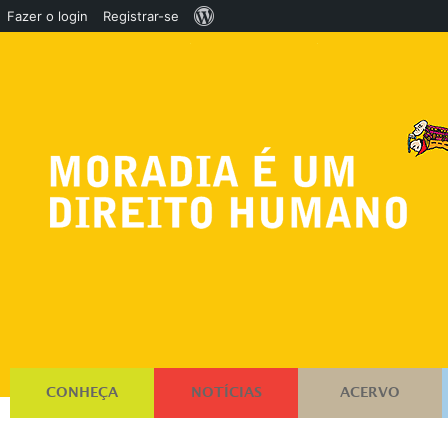
Sobre
Fazer o login
Registrar-se
o
WordPress
CONHEÇA
NOTÍCIAS
ACERVO