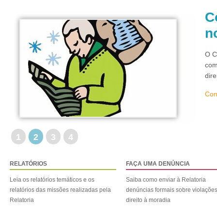
C
n
O C
com
dir
Con
1
2
3
4
RELATÓRIOS
FAÇA UMA DENÚNCIA
Leia os relatórios temáticos e os
Saiba como enviar à Relatoria
relatórios das missões realizadas pela
denúncias formais sobre violaçõe
Relatoria
direito à moradia