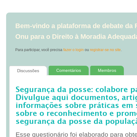
Bem-vindo a plataforma de debate da R
Onu para o Direito à Moradia Adequad
Para participar, você precisa
fazer o login
ou
registrar-se no site
.
Comentários
Membros
Discussões
Segurança da posse: colabore p
Divulgue aqui documentos, artig
informações sobre práticas em 
sobre o reconhecimento e prom
segurança da posse da populaç
Esse questionário foi elaborado para obt