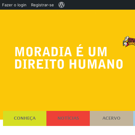
Sobre
Fazer o login
Registrar-se
o
WordPress
CONHEÇA
NOTÍCIAS
ACERVO