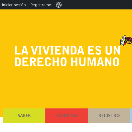
Acerca
Iniciar sesión
Registrarse
de
WordPress
SABER
NOTICIAS
REGISTRO