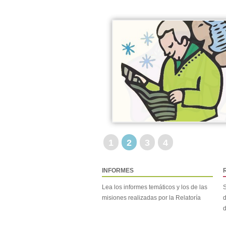
1
2
3
4
INFORMES
Lea los informes temáticos y los de las
S
misiones realizadas por la Relatoría
d
d