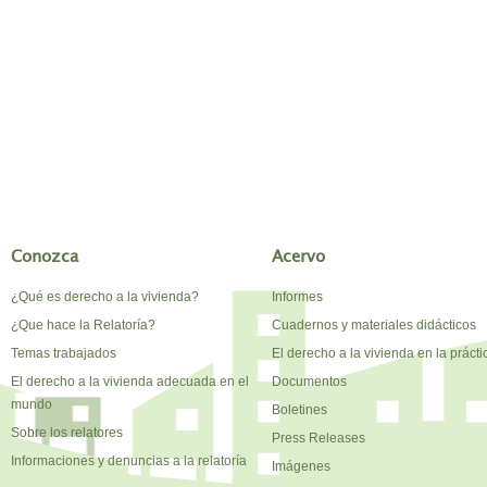
Conozca
Acervo
¿Qué es derecho a la vivienda?
Informes
¿Que hace la Relatoría?
Cuadernos y materiales didácticos
Temas trabajados
El derecho a la vivienda en la prácti
El derecho a la vivienda adecuada en el
Documentos
mundo
Boletines
Sobre los relatores
Press Releases
Informaciones y denuncias a la relatoría
Imágenes