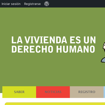
Acerca
Iniciar sesión
Registrarse
de
WordPress
SABER
NOTICIAS
REGISTRO