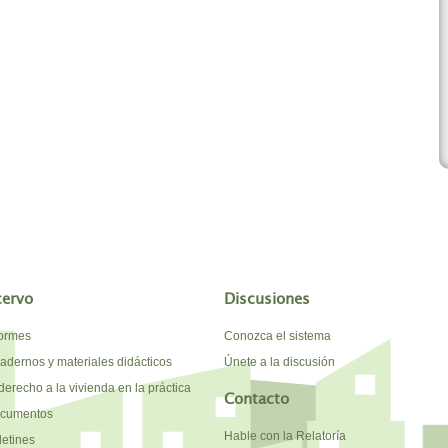
cervo
Discusiones
formes
Conozca el sistema
adernos y materiales didácticos
Únete a la discusión
derecho a la vivienda en la práctica
Contacto
cumentos
Hable con la Relatoría
letines