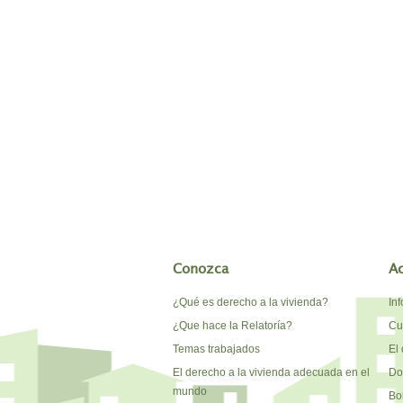
Conozca
A
¿Qué es derecho a la vivienda?
In
¿Que hace la Relatoría?
Cu
Temas trabajados
El 
El derecho a la vivienda adecuada en el
Do
mundo
Bo