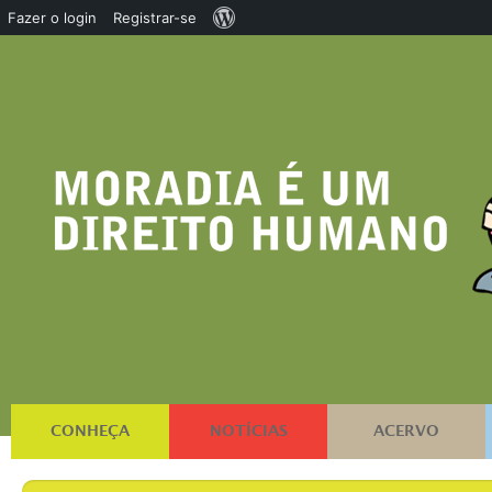
Sobre
Fazer o login
Registrar-se
o
WordPress
CONHEÇA
NOTÍCIAS
ACERVO