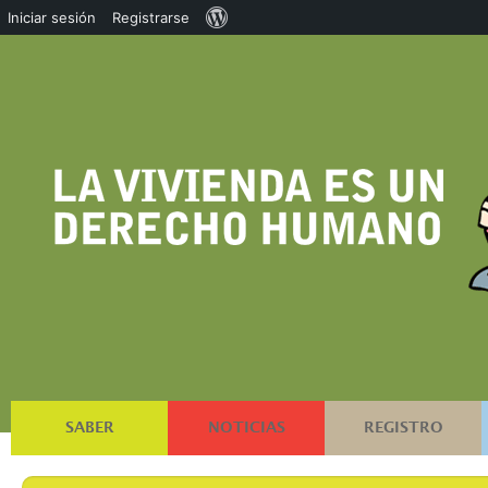
Acerca
Iniciar sesión
Registrarse
de
WordPress
SABER
NOTICIAS
REGISTRO