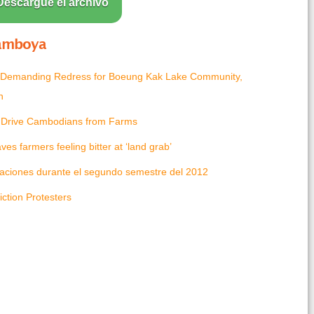
Descargue el archivo
amboya
 Demanding Redress for Boeung Kak Lake Community,
n
s Drive Cambodians from Farms
es farmers feeling bitter at ‘land grab’
caciones durante el segundo semestre del 2012
ction Protesters