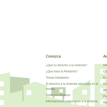
Conozca
A
¿Qué es derecho a la vivienda?
In
¿Que hace la Relatoría?
Cu
Temas trabajados
El 
El derecho a la vivienda adecuada en el
Do
mundo
Bo
Sobre los relatores
Pr
Informaciones y denuncias a la relatoría
Im