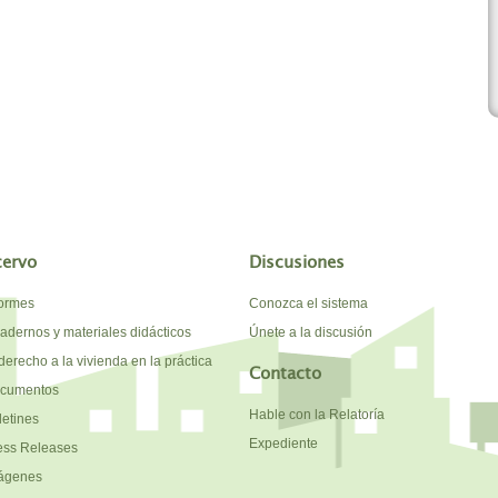
cervo
Discusiones
formes
Conozca el sistema
adernos y materiales didácticos
Únete a la discusión
derecho a la vivienda en la práctica
Contacto
cumentos
Hable con la Relatoría
letines
Expediente
ess Releases
ágenes