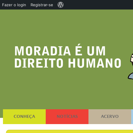
Sobre
Fazer o login
Registrar-se
o
WordPress
CONHEÇA
NOTÍCIAS
ACERVO