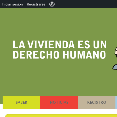
Acerca
Iniciar sesión
Registrarse
de
WordPress
SABER
NOTICIAS
REGISTRO