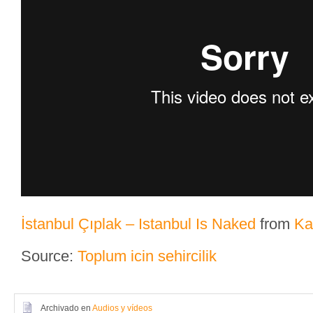
İstanbul Çıplak – Istanbul Is Naked
from
Ka
Source:
Toplum icin sehircilik
Archivado en
Audios y vídeos