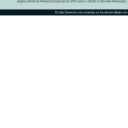
página oficial da Relatoria Especial da ONU para o Direito à Moradia Adequada,
El sitio Derecho a la vivienda se ha desarrollado con