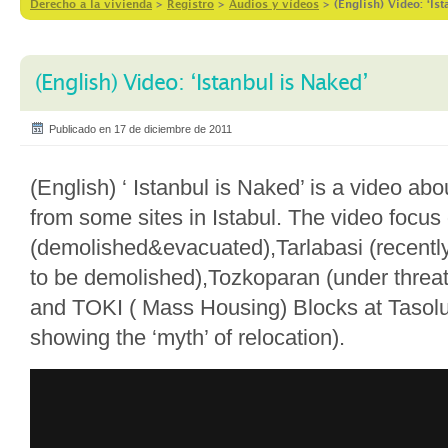
Derecho a la vivienda
>
Registro
>
Audios y vídeos
>
(English) Video: ‘Is
(English) Video: ‘Istanbul is Naked’
Publicado en 17 de diciembre de 2011
(English) ‘ Istanbul is Naked’ is a video ab
from some sites in Istabul. The video focus
(demolished&evacuated),Tarlabasi (recentl
to be demolished),Tozkoparan (under threat 
and TOKI ( Mass Housing) Blocks at Tasoluk
showing the ‘myth’ of relocation).