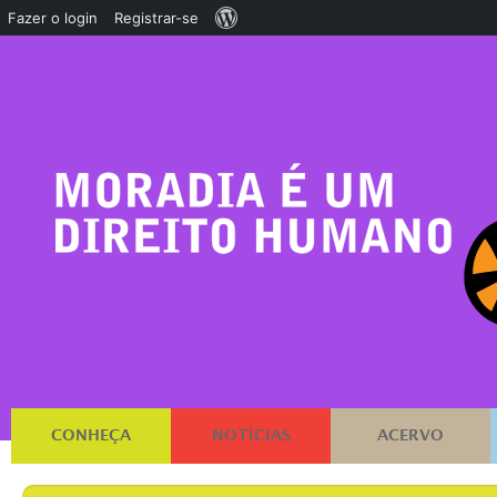
Sobre
Fazer o login
Registrar-se
o
WordPress
CONHEÇA
NOTÍCIAS
ACERVO