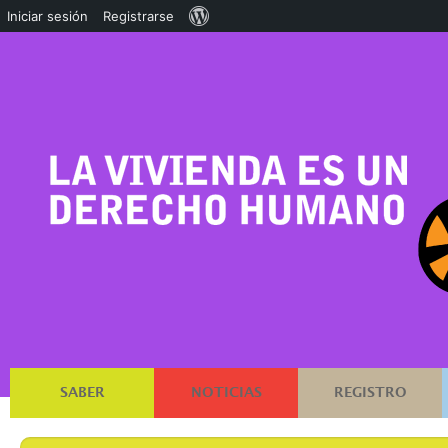
Acerca
Iniciar sesión
Registrarse
de
WordPress
SABER
NOTICIAS
REGISTRO