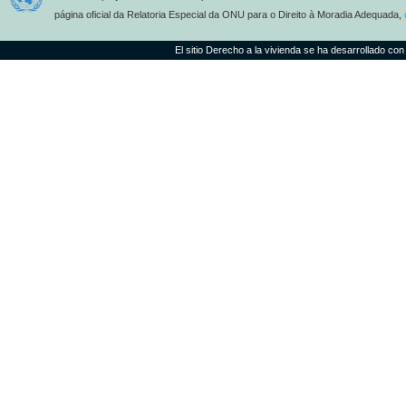
página oficial da Relatoria Especial da ONU para o Direito à Moradia Adequada,
El sitio Derecho a la vivienda se ha desarrollado con