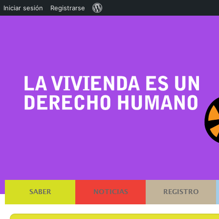
Acerca
Iniciar sesión
Registrarse
de
WordPress
SABER
NOTICIAS
REGISTRO