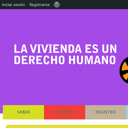
Acerca
Iniciar sesión
Registrarse
de
WordPress
SABER
NOTICIAS
REGISTRO