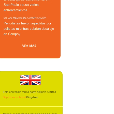
Sao Paulo causa varios
enfrentamientos
EN LOS MEDIOS DE COMUNICACIÓN
Periodistas fueron agredidos por
policías mientras cubrían desalojo
en Campoy
VEA MÁS
Este contenido forma parte del país
United
Sepa más sobre el
Kingdom
.
.