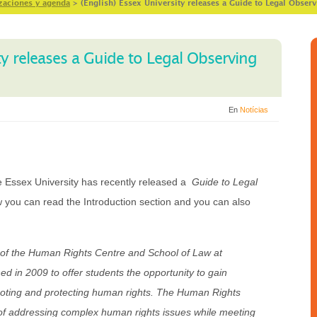
zaciones y agenda
>
(English) Essex University releases a Guide to Legal Obser
ty releases a Guide to Legal Observing
En
Notícias
 Essex University has recently released a
Guide to Legal
w you can read the Introduction section and you can also
 of the Human Rights Centre and School of Law at
ed in 2009 to offer students the opportunity to gain
moting and protecting human rights. The Human Rights
 of addressing complex human rights issues while meeting