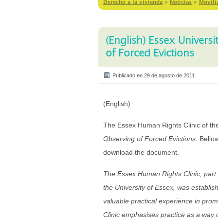
Derecho a la vivienda
>
Notícias
>
Movili
(English) Essex Universi
of Forced Evictions
Publicado en 29 de agosto de 2011
(English)
The Essex Human Rights Clinic of the
Observing of Forced Evictions.
Bello
download the document.
The Essex Human Rights Clinic, part
the University of Essex, was establish
valuable practical experience in pro
Clinic emphasises practice as a way