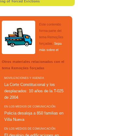
ving of Forced Evictions
Este contenido
forma parte del
tema
Remoções
forçadas
.
Sepa
más sobre el
.
Otros materiales relacionados con el
tema
Remoções forçadas
MOVILIZACIONES Y AGENDA
La Corte Constitucional y los
desplazados: 10 años de la T-025
de 2004
EN LOS MEDIOS DE COMUNICACIÓN
Policía desaloja a 850 familias en
Villa Nueva
EN LOS MEDIOS DE COMUNICACIÓN
El desalojo de edificaciones en