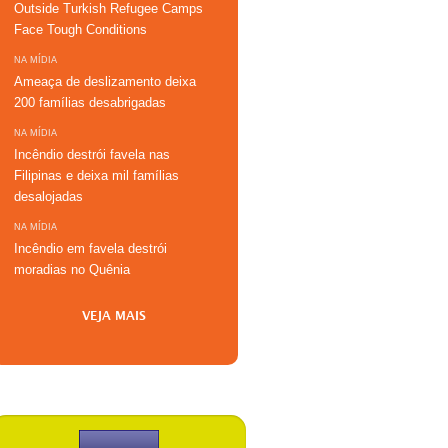
Outside Turkish Refugee Camps
Face Tough Conditions
NA MÍDIA
Ameaça de deslizamento deixa
200 famílias desabrigadas
NA MÍDIA
Incêndio destrói favela nas
Filipinas e deixa mil famílias
desalojadas
NA MÍDIA
Incêndio em favela destrói
moradias no Quênia
VEJA MAIS