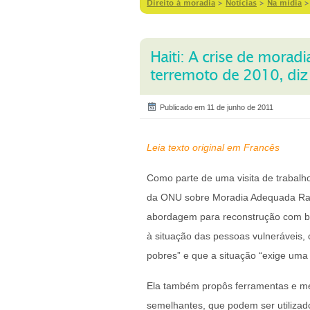
Direito à moradia
>
Notícias
>
Na mídia
Haiti: A crise de mora
terremoto de 2010, diz
Publicado em 11 de junho de 2011
Leia texto original em Francês
Como parte de uma visita de trabalho
da ONU sobre Moradia Adequada Raqu
abordagem para reconstrução com ba
à situação das pessoas vulneráveis
pobres” e que a situação “exige uma
Ela também propôs ferramentas e mét
semelhantes, que podem ser utiliza