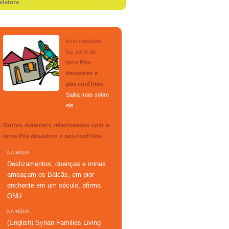
elatora
Este conteúdo
faz parte do
tema
Pós-
desastres e
.
pós-conflitos
Saiba mais sobre
ele
.
Outros materiais relacionados com o
tema
Pós-desastres e pós-conflitos
NA MÍDIA
Deslizamentos, doenças e minas
ameaçam os Bálcãs, em pior
enchente em um século, afirma
ONU
NA MÍDIA
(English) Syrian Families Living