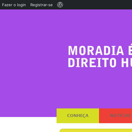
Sobre
Fazer o login
Registrar-se
o
WordPress
CONHEÇA
NOTÍCIAS