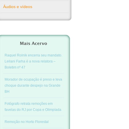
Áudios e vídeos
Mais Acervo
Raquel Rolnik encerra seu mandato.
Leilani Farha é a nova relatora –
Boletim nº 47
Morador de ocupação é preso e leva
choque durante despejo na Grande
BH
Fotógrafo retrata remoções em
favelas do RJ por Copa e Olimpíada
Remoção no Horto Florestal