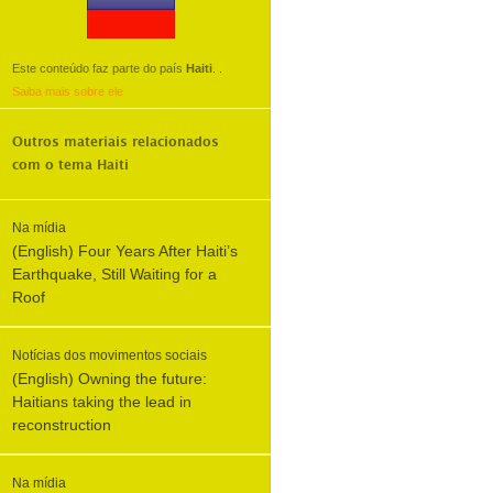
Este conteúdo faz parte do país
Haiti
.
.
Saiba mais sobre ele
Outros materiais relacionados
com o tema
Haiti
Na mídia
(English) Four Years After Haiti’s
Earthquake, Still Waiting for a
Roof
Notícias dos movimentos sociais
(English) Owning the future:
Haitians taking the lead in
reconstruction
Na mídia