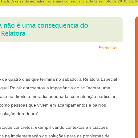
>
Haiti: A crise de moradia não é uma consequencia do terremoto de 2010, diz R
dia não é uma consequencia do
 Relatora
Em
Notícias
 de quatro dias que termina no sábado, a Relatora Especial
el Rolnik apresentou a importância de se “adotar uma
se no direito à moradia adequada, com atenção particular
, como pessoas que vivem em acampamentos e bairros
 solução duradoura”.
odos concretos, exemplificando contextos e situações
dos na implementação de soluções para os problemas de