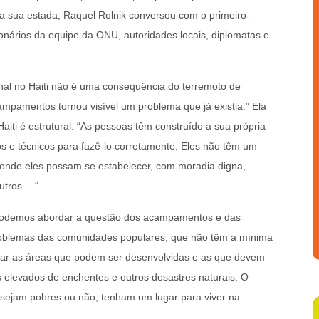
a sua estada, Raquel Rolnik conversou com o primeiro-
ionários da equipe da ONU, autoridades locais, diplomatas e
onal no Haiti não é uma consequência do terremoto de
ampamentos tornou visível um problema que já existia.” Ela
aiti é estrutural. “As pessoas têm construído a sua própria
s e técnicos para fazê-lo corretamente. Eles não têm um
s onde eles possam se estabelecer, com moradia digna,
utros… “.
podemos abordar a questão dos acampamentos e das
roblemas das comunidades populares, que não têm a mínima
ificar as áreas que podem ser desenvolvidas e as que devem
 elevados de enchentes e outros desastres naturais. O
 sejam pobres ou não, tenham um lugar para viver na