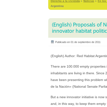
Derecho a la vivienda
>
Notícias
>
En los
Argentina
(English) Proposals of
innovator habitat politi
Publicado en 01 de septiembre de 2011
(English) Author: Red Habitat Argenti
There are 100.000 empty properties i
inhabitants are living in there. Since
have been presenting this problem whe
de la Nación» (National Senate Parliam
But a new innovator initiative is now 
and, in this way, to keep them empty t