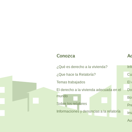
Conozca
A
¿Qué es derecho a la vivienda?
In
¿Que hace la Relatoría?
Cu
Temas trabajados
El 
El derecho a la vivienda adecuada en el
Do
mundo
Bo
Sobre los relatores
Pr
Informaciones y denuncias a la relatoría
Im
Au