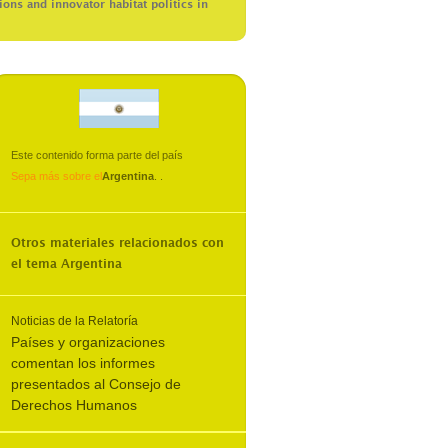
ons and innovator habitat politics in
Este contenido forma parte del país
Sepa más sobre el
Argentina
.
.
Otros materiales relacionados con
el tema
Argentina
Noticias de la Relatoría
Países y organizaciones
comentan los informes
presentados al Consejo de
Derechos Humanos