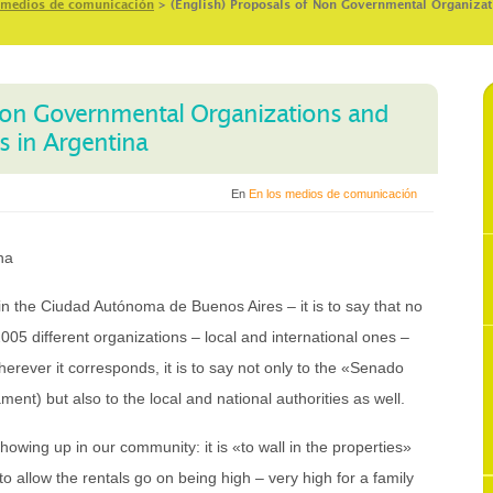
 medios de comunicación
>
(English) Proposals of Non Governmental Organizati
 Non Governmental Organizations and
cs in Argentina
En
En los medios de comunicación
na
n the Ciudad Autónoma de Buenos Aires – it is to say that no
 2005 different organizations – local and international ones –
rever it corresponds, it is to say not only to the «Senado
ent) but also to the local and national authorities as well.
showing up in our community: it is «to wall in the properties»
o allow the rentals go on being high – very high for a family