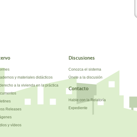
cervo
Discusiones
formes
Conozca el sistema
adernos y materiales didácticos
Únete a la discusión
derecho a la vivienda en la práctica
Contacto
cumentos
Hable con la Relatoría
letines
Expediente
ess Releases
ágenes
dios y vídeos