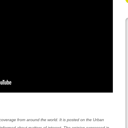
s coverage from around the world. It is posted on the Urban
informed about matters of interest. The opinion expressed in