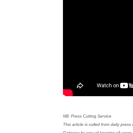
NB: Press Cutting Service
This article is culled from daily pres
Gateway by way of keeping all users 