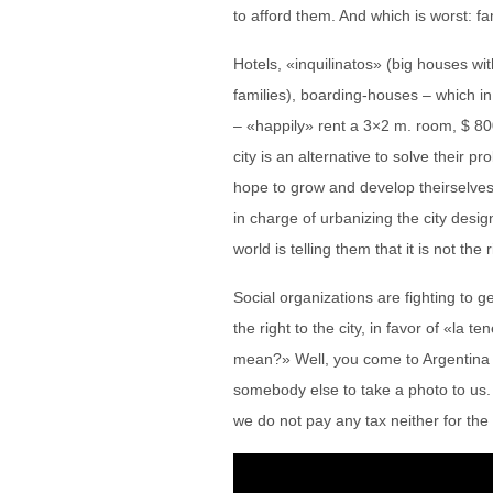
to afford them. And which is worst: fa
Hotels, «inquilinatos» (big houses wit
families), boarding-houses – which in
– «happily» rent a 3×2 m. room, $ 80
city is an alternative to solve their p
hope to grow and develop theirselves
in charge of urbanizing the city desig
world is telling them that it is not the
Social organizations are fighting to g
the right to the city, in favor of «la
mean?» Well, you come to Argentina a
somebody else to take a photo to us. I
we do not pay any tax neither for the