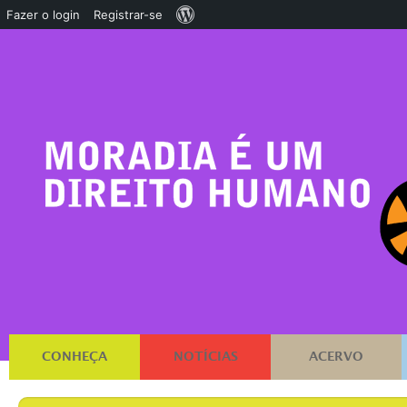
Sobre
Fazer o login
Registrar-se
o
WordPress
CONHEÇA
NOTÍCIAS
ACERVO