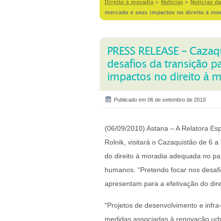
Direito à moradia
>
Notícias
>
Notícias da
mercado e seus impactos no direito à mo
PRESS RELEASE – Cazaqu
desafios da transição 
impactos no direito à 
Publicado em 06 de setembro de 2010
(06/09/2010) Astana – A Relatora Es
Rolnik, visitará o Cazaquistão de 6 
do direito à moradia adequada no paí
humanos. “Pretendo focar nos desaf
apresentam para a efetivação do dir
“Projetos de desenvolvimento e infr
medidas associadas à renovação ur