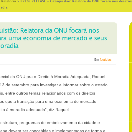
 Relatoria
>
PRESS RELEASE – Cazaquistão: Relatora da ONU focará nos desafio
radia
istão: Relatora da ONU focará nos
para uma economia de mercado e seus
moradia
Em
Notícias
pecial da ONU pra o Direito à Moradia Adequada, Raquel
a 13 de setembro para investigar e informar sobre o estado
s, entre outros temas relacionados com os direitos
ios que a transição para uma economia de mercado
eito à moradia adequada”, diz Raquel.
a-estrutura, programas de embelezamento da cidade e
bana devem ser concebidas e implementadas de forma a