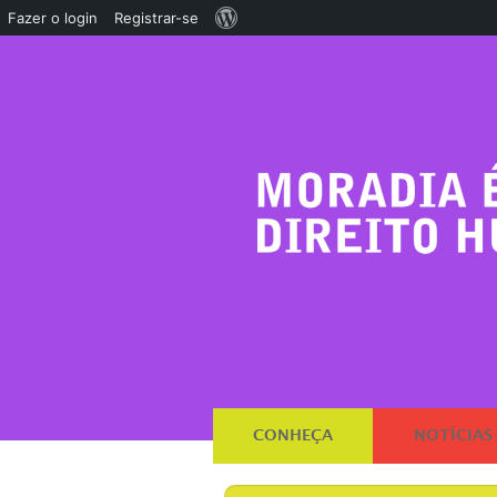
Sobre
Fazer o login
Registrar-se
o
WordPress
CONHEÇA
NOTÍCIAS