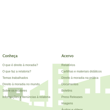
Conheça
Acervo
O que é direito à moradia?
Relatórios
O que faz a relatoria?
Cartilhas e materiais didáticos
Temas trabalhados
Direito à moradia na prática
Direito à moradia no mundo
Documentos
Sobre os relatores
Boletins
Informações e denúncias à relatoria
Press Releases
Imagens
Áudios e vídeos