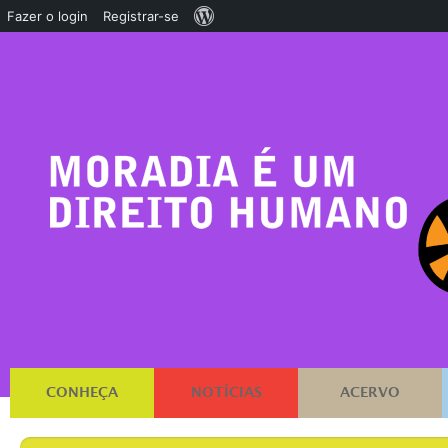
Sobre
Fazer o login
Registrar-se
o
WordPress
CONHEÇA
NOTÍCIAS
ACERVO