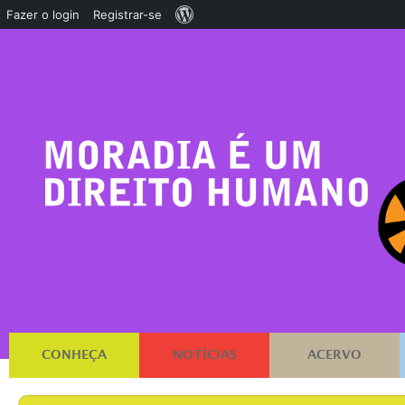
Sobre
Fazer o login
Registrar-se
o
WordPress
CONHEÇA
NOTÍCIAS
ACERVO